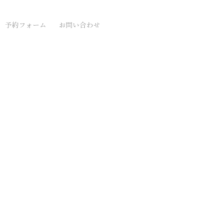
予約フォーム
お問い合わせ