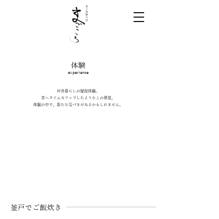
​体験
experience
田舎暮らしの疑似体験。
昔へタイムスリップしたようなこの感覚。
体験の中で、新たな気づきがあるかもしれません。
釜戸でご飯炊き