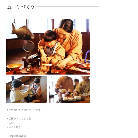
​五平餅づくり
釜戸で炊いたご飯でつくります。
・ご飯をすりこぎで潰す
・成型
・いろり焼き
【所要時間約30分】